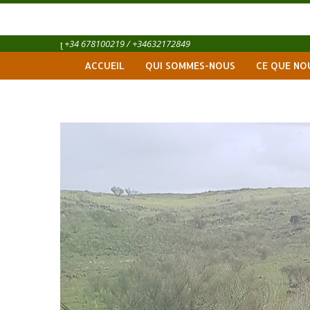
+34 678100219 / +34632172849
ACCUEIL
QUI SOMMES-NOUS
CE QUE NO