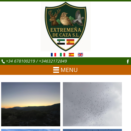
+34 678100219 / +34632172849
MENU